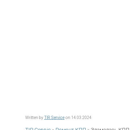
Written by
TIR Service
on 14.03.2024
ТІР Сервіс
»
Ремонт КПП
»
Зламалась КПП в