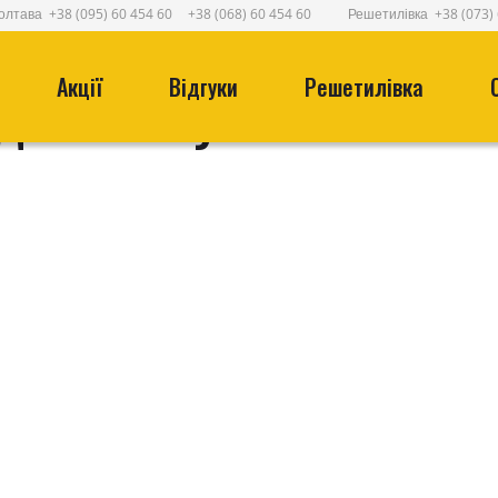
олтава
+38 (095) 60 454 60
+38 (068) 60 454 60
Решетилівка
+38 (073)
ТАЖІВКИ: 5 ОЗНАК
Акції
Відгуки
Решетилівка
ДО СЕРВІСУ