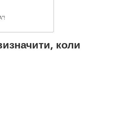
А”!
визначити, коли