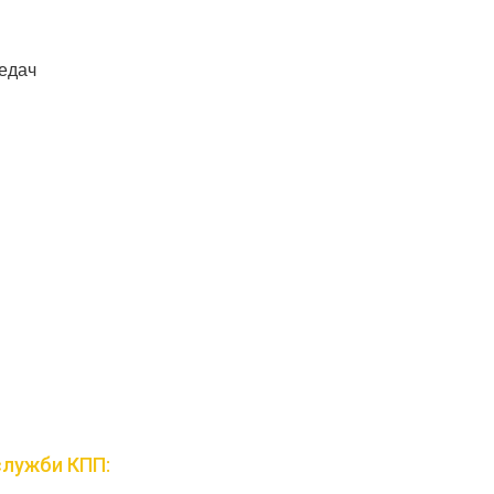
едач
служби КПП: