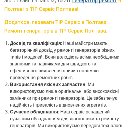
або онлайн на нашому сайті
Генератор ремонт
в
Полтаві
з ТІР Сервіс Полтава!
Додаткові переваги
Т
ІР Сервіс
в
Полтава
:
Ремонт
генераторів
в ТІР Сервіс Полтава.
Досвід та кваліфікація
: Наші майстри мають
багаторічний досвід у ремонті генераторів різних
типів і моделей. Вони володіють всіма необхідними
знаннями та навичками для швидкого та
ефективного виявлення причин поломок і
проведення ремонтних робіт.
Використання якісних запчастин
: Ми
використовуємо лише оригінальні або високоякісні
замінники при ремонті генераторів. Це забезпечує
надійність і тривалість відновлених агрегатів.
Сучасне обладнання
: Наш сервіс оснащений
сучасним обладнанням для діагностики та ремонту
генераторів. Ми використовуємо передові технології